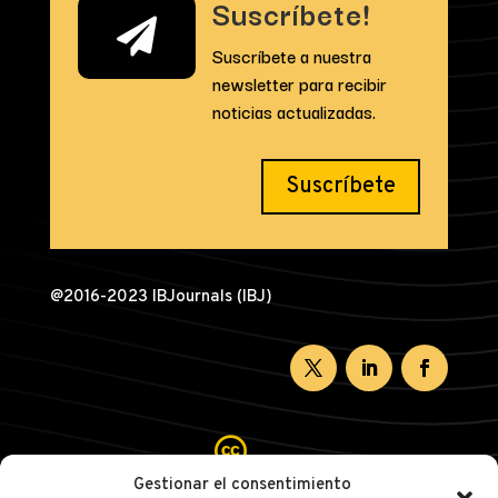
k
Suscríbete!

Suscríbete a nuestra
newsletter para recibir
noticias actualizadas.
Suscríbete
@2016-2023 IBJournals (IBJ)

Gestionar el consentimiento