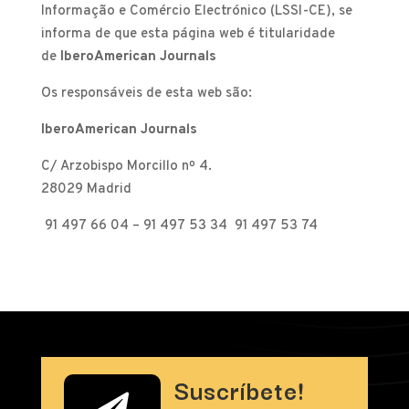
Informação e Comércio Electrónico (LSSI-CE), se
informa de que esta página web é titularidade
de
IberoAmerican Journals
Os responsáveis de esta web são:
IberoAmerican Journals
C/ Arzobispo Morcillo nº 4.
28029 Madrid
91 497 66 04 – 91 497 53 34
91 497 53 74
Suscríbete!
