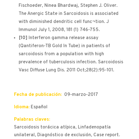
Fischoeder, Ninea Bhardwaj, Stephen J. Oliver.
The Anergic State in Sarcoidosis is associated
with diminished dendritic cell func¬tion. J
Immunol July 1, 2008, 181 (1) 746-755.
[10]
Interferon gamma release assay
(Qantiferon-TB Gold In Tube) in patients of
sarcoidosis from a population with high
prevalence of tuberculosis infection. Sarcoidosis
Vasc Diffuse Lung Dis. 2011 Oct;28(2):95-101.
Fecha de publicación:
09-marzo-2017
Idioma:
Español
Palabras claves:
Sarcoidosis torácica atípica, Linfadenopatía
unilateral, Diagnóstico de exclusión, Case report.