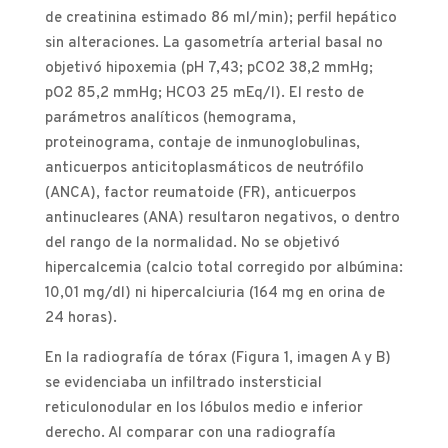
de creatinina estimado 86 ml/min); perfil hepático
sin alteraciones. La gasometría arterial basal no
objetivó hipoxemia (pH 7,43; pCO2 38,2 mmHg;
pO2 85,2 mmHg; HCO3 25 mEq/l). El resto de
parámetros analíticos (hemograma,
proteinograma, contaje de inmunoglobulinas,
anticuerpos anticitoplasmáticos de neutrófilo
(ANCA), factor reumatoide (FR), anticuerpos
antinucleares (ANA) resultaron negativos, o dentro
del rango de la normalidad. No se objetivó
hipercalcemia (calcio total corregido por albúmina:
10,01 mg/dl) ni hipercalciuria (164 mg en orina de
24 horas).
En la radiografía de tórax (Figura 1, imagen A y B)
se evidenciaba un infiltrado instersticial
reticulonodular en los lóbulos medio e inferior
derecho. Al comparar con una radiografía