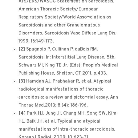
ATS/ERS/WASOG Statement on Sarcoidosis.
American Thoracic Society/European
Respiratory Society/World Asso¬ciation os
Sarcoidosis and other Granulomatous
Disor¬ders. Sarcoidosis Vasc Diffuse Lung Dis.
1999; 16:149-173.
[2]
Spagnolo P, Cullinan P, duBois RM.
Sarcoidosis. In: Interstitial Lung Disease, 5th,
Schwarz MI, King TE Jr. (Eds), People’s Medical
Publishing House, Shelton, CT 2011. p.433.
[3]
Hamdan AJ, Prabhakar R, et al. Atypical
radiological manifestations of thoracic
sarcoidosis: a review and picto¬rial essay. Ann
Thorac Med.2013; 8 (4): 186-196.
[4]
Park HJ, Jung JI, Chung MH, Song SW, Kim
HL, Baik JH, et al. Typical and atypical
manifestations of intra-thoracic sarcoidosis.
KoreanJ Radiol. 2009; 10:623-31.