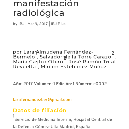
manifestación
radiológica
by
IBJ
|
Mar 9, 2017
|
IBJ Plus
por
Lara Almudena Fernández-
1
2
Bermejo
, Salvador de la Torre Carazo
,
2
María Castro Otero
, José Ramón Toral
1
1
Revuelta
, Miriam Estébanez Muñoz
Año:
2017
Volumen:
1
Edición:
1
Número:
e0002
larafernandezber@gmail.com
Datos de filiación
1
Servicio de Medicina Interna, Hospital Central de
la Defensa Gómez-Ulla,Madrid, España.