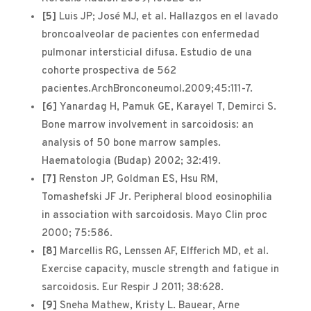
[5]
Luis JP; José MJ, et al. Hallazgos en el lavado
broncoalveolar de pacientes con enfermedad
pulmonar intersticial difusa. Estudio de una
cohorte prospectiva de 562
pacientes.ArchBronconeumol.2009;45:111-7.
[6]
Yanardag H, Pamuk GE, Karayel T, Demirci S.
Bone marrow involvement in sarcoidosis: an
analysis of 50 bone marrow samples.
Haematologia (Budap) 2002; 32:419.
[7]
Renston JP, Goldman ES, Hsu RM,
Tomashefski JF Jr. Peripheral blood eosinophilia
in association with sarcoidosis. Mayo Clin proc
2000; 75:586.
[8]
Marcellis RG, Lenssen AF, Elfferich MD, et al.
Exercise capacity, muscle strength and fatigue in
sarcoidosis. Eur Respir J 2011; 38:628.
[9]
Sneha Mathew, Kristy L. Bauear, Arne